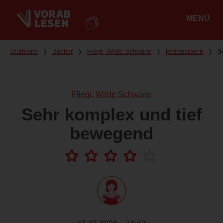
MENÜ
Hauptmenü
Du bist hier
Startseite
❭
Bücher
❭
Fliegt, Wilde Schwäne
❭
Rezensionen
❭
S
Fliegt, Wilde Schwäne
Sehr komplex und tief
bewegend