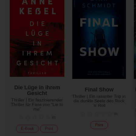
Die Lüge in ihrem
Final Show
Gesicht
Thriller | Ein rasanter Trip in
Thriller | Ein faszinierender
die dunkle Seele des Rock
Thriller für Fans von "Lie to
’n’ Roll
me"
(
0
)
(
0
)
Print
E-Book
Print