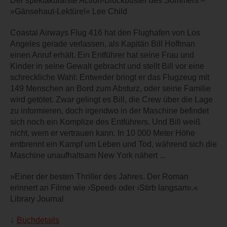
Der spektakulärste Action-Blockbuster des Sommers –
»Gänsehaut-Lektüre!« Lee Child
Coastal Airways Flug 416 hat den Flughafen von Los
Angeles gerade verlassen, als Kapitän Bill Hoffman
einen Anruf erhält. Ein Entführer hat seine Frau und
Kinder in seine Gewalt gebracht und stellt Bill vor eine
schreckliche Wahl: Entweder bringt er das Flugzeug mit
149 Menschen an Bord zum Absturz, oder seine Familie
wird getötet. Zwar gelingt es Bill, die Crew über die Lage
zu informieren, doch irgendwo in der Maschine befindet
sich noch ein Komplize des Entführers. Und Bill weiß
nicht, wem er vertrauen kann. In 10 000 Meter Höhe
entbrennt ein Kampf um Leben und Tod, während sich die
Maschine unaufhaltsam New York nähert ...
»Einer der besten Thriller des Jahres. Der Roman
erinnert an Filme wie ›Speed‹ oder ›Stirb langsam‹.«
Library Journal
Buchdetails