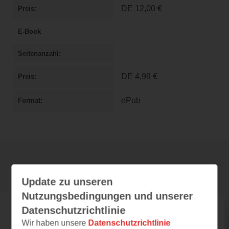
DE
12,00 €
Preis
E-Book
Seitenanzahl
DE
4,99 €
Preis
ePub
Format
Rezensionen
Update zu unseren
Nutzungsbedingungen und unserer
Datenschutzrichtlinie
bookworld_germany
Wir haben unsere
Datenschutzrichtlinie