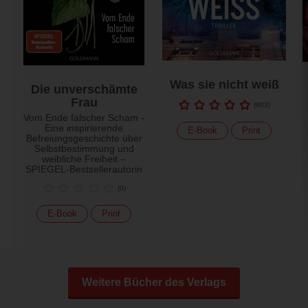
Was sie nicht weiß
Die unverschämte
Frau
(
603
)
Vom Ende falscher Scham -
Eine inspirierende
E-Book
Print
Befreiungsgeschichte über
Selbstbestimmung und
weibliche Freiheit –
SPIEGEL-Bestsellerautorin
(
0
)
E-Book
Print
Weitere Bücher des Verlags