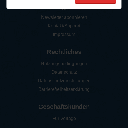
So funktioniert‘s
FAQ
Newsletter abonnieren
Kontakt/Support
Impressum
Rechtliches
Nutzungsbedingungen
Datenschutz
Datenschutzeinstellungen
Barrierefreiheitserklärung
Geschäftskunden
Für Verlage