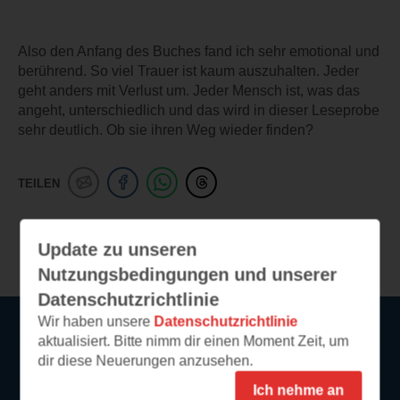
Also den Anfang des Buches fand ich sehr emotional und
berührend. So viel Trauer ist kaum auszuhalten. Jeder
geht anders mit Verlust um. Jeder Mensch ist, was das
angeht, unterschiedlich und das wird in dieser Leseprobe
sehr deutlich. Ob sie ihren Weg wieder finden?
TEILEN
Weitere Leseeindrücke
Update zu unseren
Nutzungsbedingungen und unserer
Datenschutzrichtlinie
Wir haben unsere
Datenschutzrichtlinie
aktualisiert. Bitte nimm dir einen Moment Zeit, um
Service
dir diese Neuerungen anzusehen.
Ich nehme an