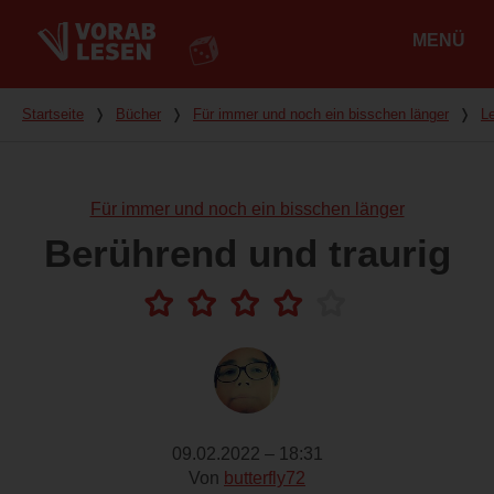
MENÜ
Hauptmenü
Du bist hier
Startseite
❭
Bücher
❭
Für immer und noch ein bisschen länger
❭
L
Für immer und noch ein bisschen länger
Berührend und traurig
09.02.2022 – 18:31
Von
butterfly72