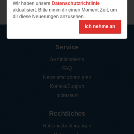
Wir haben unsere
Datenschutzrichtlinie
Weitere Rezensionen
aktualisiert. Bitte nimm dir einen Moment Zeit, um
dir diese Neuerungen anzusehen.
Ich nehme an
Service
So funktioniert‘s
FAQ
Newsletter abonnieren
Kontakt/Support
Impressum
Rechtliches
Nutzungsbedingungen