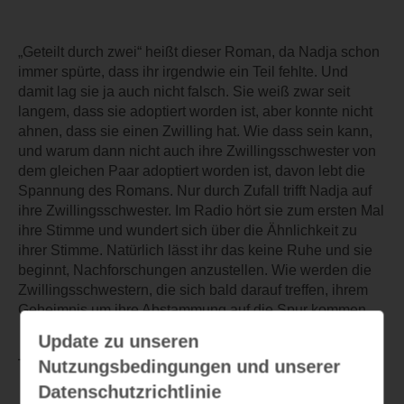
„Geteilt durch zwei“ heißt dieser Roman, da Nadja schon
immer spürte, dass ihr irgendwie ein Teil fehlte. Und
damit lag sie ja auch nicht falsch. Sie weiß zwar seit
langem, dass sie adoptiert worden ist, aber konnte nicht
ahnen, dass sie einen Zwilling hat. Wie dass sein kann,
und warum dann nicht auch ihre Zwillingsschwester von
dem gleichen Paar adoptiert worden ist, davon lebt die
Spannung des Romans. Nur durch Zufall trifft Nadja auf
ihre Zwillingsschwester. Im Radio hört sie zum ersten Mal
ihre Stimme und wundert sich über die Ähnlichkeit zu
ihrer Stimme. Natürlich lässt ihr das keine Ruhe und sie
beginnt, Nachforschungen anzustellen. Wie werden die
Zwillingsschwestern, die sich bald darauf treffen, ihrem
Geheimnis um ihre Abstammung auf die Spur kommen.
Update zu unseren
Nutzungsbedingungen und unserer
TEILEN
Datenschutzrichtlinie