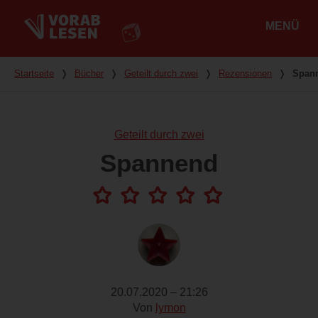
MENÜ
Hauptmenü
Du bist hier
Startseite
❭
Bücher
❭
Geteilt durch zwei
❭
Rezensionen
❭
Span
Geteilt durch zwei
Spannend
20.07.2020 – 21:26
Von
lymon