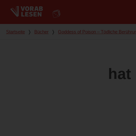
Du bist hier
Startseite
❭
Bücher
❭
Goddess of Poison – Tödliche Berühru
hat 