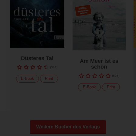
Düsteres Tal
Am Meer ist es
schön
(
384
)
(
505
)
E-Book
Print
E-Book
Print
Weitere Bücher des Verlags