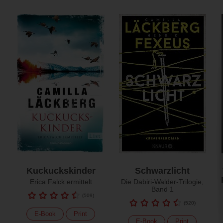
Kuckuckskinder
Schwarzlicht
Erica Falck ermittelt
Die Dabiri-Walder-Trilogie,
Band 1
(
509
)
(
520
)
E-Book
Print
E-Book
Print