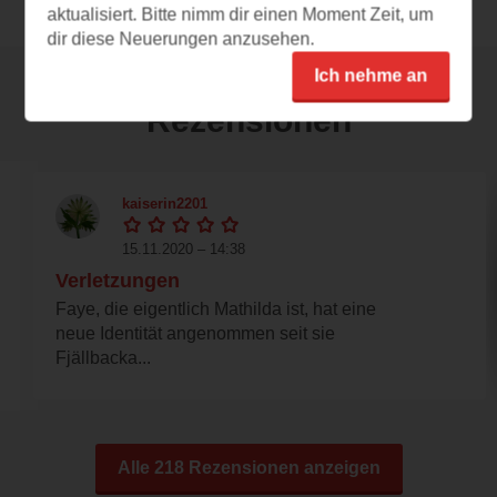
aktualisiert. Bitte nimm dir einen Moment Zeit, um
dir diese Neuerungen anzusehen.
Ich nehme an
Rezensionen
kaiserin2201
15.11.2020 – 14:38
Verletzungen
Faye, die eigentlich Mathilda ist, hat eine
neue Identität angenommen seit sie
Fjällbacka...
Alle 218 Rezensionen anzeigen