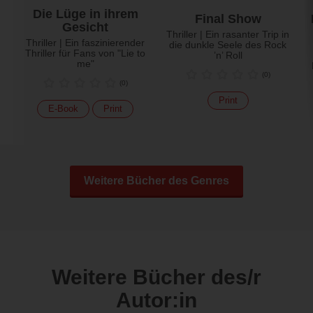
Die Lüge in ihrem
Final Show
Gesicht
Thriller | Ein rasanter Trip in
Thriller | Ein faszinierender
die dunkle Seele des Rock
Thriller für Fans von "Lie to
’n’ Roll
me"
(
0
)
(
0
)
Print
E-Book
Print
Weitere Bücher des Genres
Weitere Bücher des/r
Autor:in