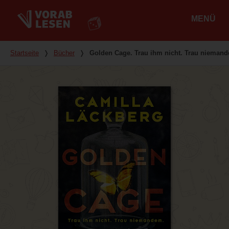
MENÜ
Hauptmenü
Du bist hier
Startseite
❭
Bücher
❭
Golden Cage. Trau ihm nicht. Trau nieman