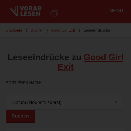
MENÜ
Hauptmenü
Du bist hier
Startseite
❭
Bücher
❭
Good Girl Exit
❭
Leseeindrücke
Leseeindrücke zu
Good Girl
Exit
SORTIEREN NACH
Suchen