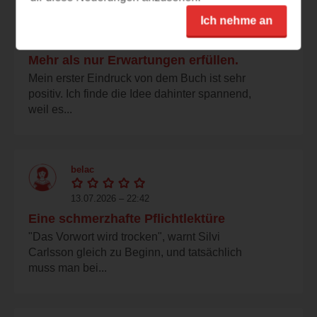
s-othman
Ich nehme an
13.07.2026 – 22:43
Mehr als nur Erwartungen erfüllen.
Mein erster Eindruck von dem Buch ist sehr
positiv. Ich finde die Idee dahinter spannend,
weil es...
belac
13.07.2026 – 22:42
Eine schmerzhafte Pflichtlektüre
"Das Vorwort wird trocken", warnt Silvi
Carlsson gleich zu Beginn, und tatsächlich
muss man bei...