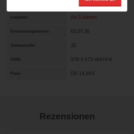
Ravensburger
Verlag
Ab 3 Jahren
Lesealter
01.07.26
Erscheinungstermin
32
Seitenanzahl
978-3-473-46474-6
ISBN
DE
14,99 €
Preis
Rezensionen