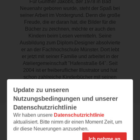
Für Günther Jakobs, der 1978 in Bad
Neuenahr geboren wurde, steht der Spaß bei
seiner Arbeit im Vordergrund. Denn die große
Freude, die er daran hat, die Bilder für die
Bücher zu zeichnen, möchte er auch den
Kindern beim Lesen vermitteln. Seine
Ausbildung zum Diplom-Designer absolvierte
er an der Fachhochschule Münster. Dort lebt
er jetzt mit seiner Familie und arbeitet in der
Ateliergemeinschaft "Hafenstraße 64". Seit
2004 ist er freiberuflicher Illustrator und hat
schon zahlreiche Kinderbücher mit seinen
Zeichnungen ausgeschmückt.
Update zu unseren
Nutzungsbedingungen und unserer
Datenschutzrichtlinie
Wir haben unsere
Datenschutzrichtlinie
Details
aktualisiert. Bitte nimm dir einen Moment Zeit, um
dir diese Neuerungen anzusehen.
Ich nehme an