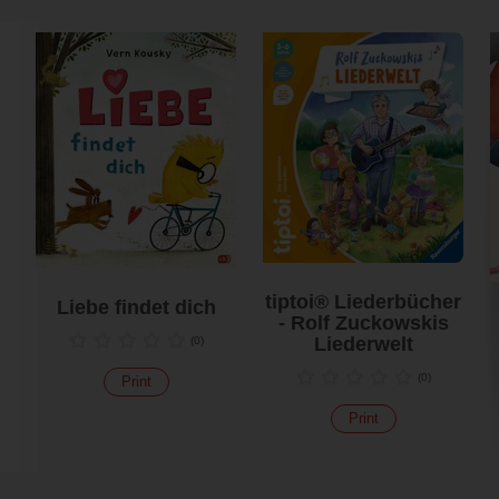
tiptoi® Liederbücher
Liebe findet dich
- Rolf Zuckowskis
Liederwelt
(
0
)
(
0
)
Print
Print