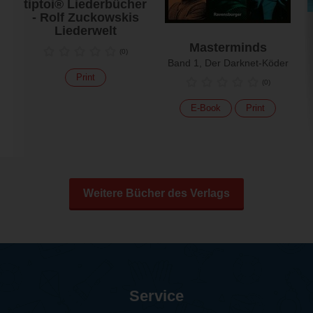
tiptoi® Liederbücher
- Rolf Zuckowskis
Liederwelt
Masterminds
(
0
)
Band 1, Der Darknet-Köder
Print
(
0
)
E-Book
Print
Weitere Bücher des Verlags
Service