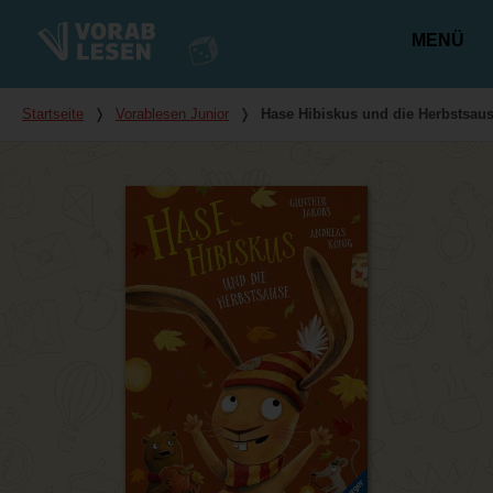
MENÜ
Hauptmenü
Du bist hier
Startseite
❭
Vorablesen Junior
❭
Hase Hibiskus und die Herbstsau