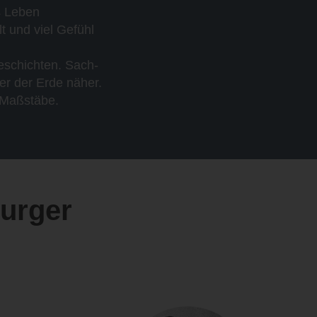
s Leben
t und viel Gefühl
eschichten. Sach-
r der Erde näher.
 Maßstäbe.
burger