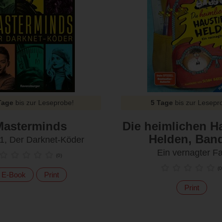
Tage
bis zur Leseprobe!
5 Tage
bis zur Lesepr
Masterminds
Die heimlichen Ha
Helden, Ban
1, Der Darknet-Köder
Ein vernagter Fa
(
0
)
(
0
E-Book
Print
Print