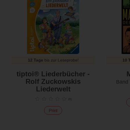
12 Tage
bis zur Leseprobe!
10 
tiptoi® Liederbücher -
Rolf Zuckowskis
Band 
Liederwelt
(
0
)
Print