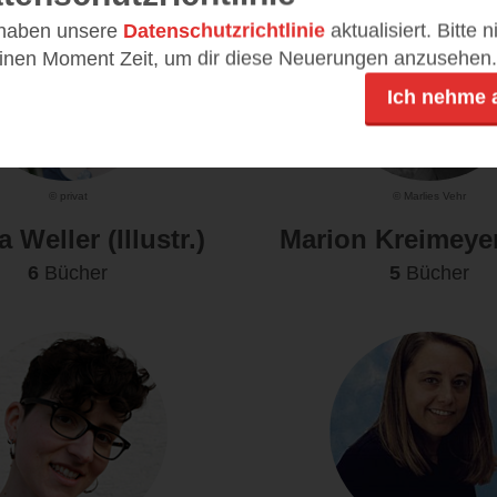
 haben unsere
Datenschutzrichtlinie
aktualisiert. Bitte 
einen Moment Zeit, um dir diese Neuerungen anzusehen.
Ich nehme 
© privat
© Marlies Vehr
 Weller (Illustr.)
Marion Kreimeye
6
Bücher
5
Bücher