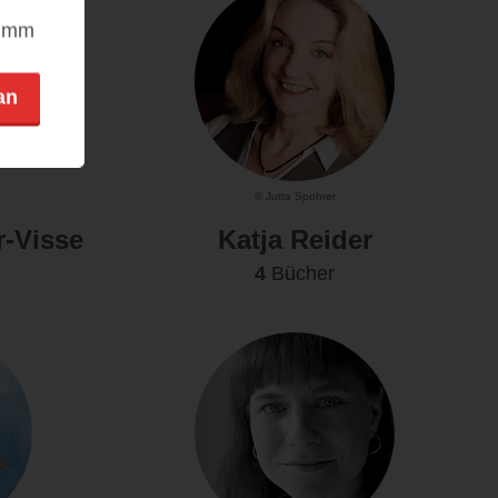
nimm
an
© Jutta Spohrer
r-Visse
Katja Reider
4
Bücher