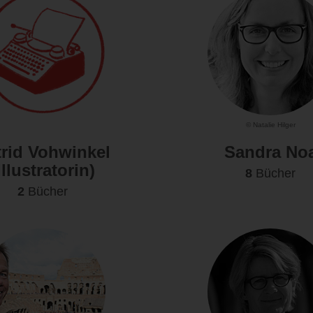
© Natalie Hilger
trid Vohwinkel
Sandra No
Illustratorin)
8
Bücher
2
Bücher