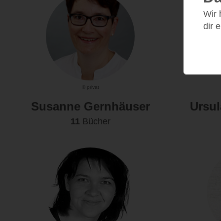
Wir
dir 
© privat
Susanne Gernhäuser
Ursula
11
Bücher