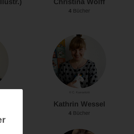
lustr.)
Christina Wolff
4
Bücher
© C. Kaeselotti
rs
Kathrin Wessel
4
Bücher
er