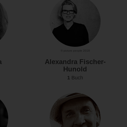
© picture people 2018
a
Alexandra Fischer-
Hunold
1
Buch