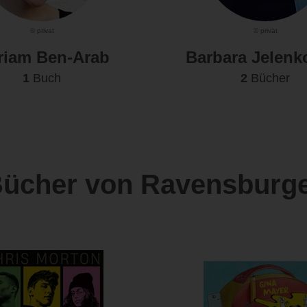
© privat
© privat
riam Ben-Arab
Barbara Jelenk
1
Buch
2
Bücher
ücher von Ravensburg