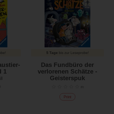
obe!
5 Tage
bis zur Leseprobe!
ustier-
Das Fundbüro der
d 1
verlorenen Schätze -
Geisterspuk
ll
)
(
0
)
Print