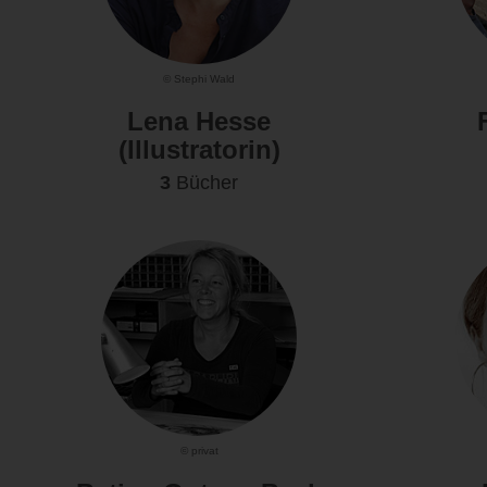
© Stephi Wald
Lena Hesse
(Illustratorin)
3
Bücher
© privat