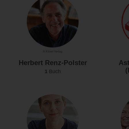
© Kösel Verlag
Herbert Renz-Polster
As
(
1
Buch