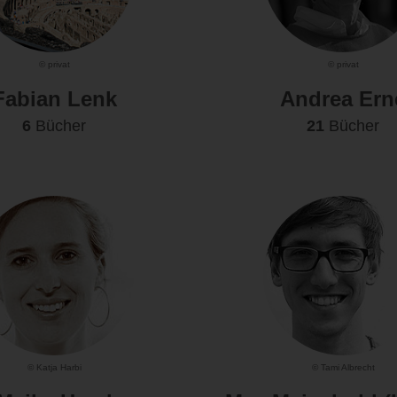
© privat
© privat
Fabian Lenk
Andrea Ern
6
Bücher
21
Bücher
© Katja Harbi
© Tami Albrecht