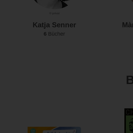
© privat
Katja Senner
Mà
6
Bücher
B