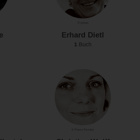
© privat
e
Erhard Dietl
1
Buch
© Franz Fender