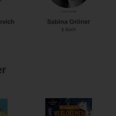
© Orit Sarfati
ovich
Sabina Gröner
1
Buch
er