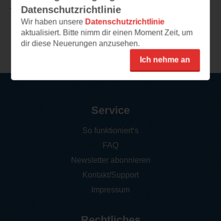
Datenschutzrichtlinie
TEILEN
Wir haben unsere
Datenschutzrichtlinie
aktualisiert. Bitte nimm dir einen Moment Zeit, um
Weitere Leseeindrücke
dir diese Neuerungen anzusehen.
Ich nehme an
Service
So funktioniert‘s
FAQ
Newsletter abonnieren
Kontakt/Support
Impressum
Rechtliches