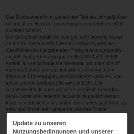
Das Buchcover stimmt gut auf den Text ein, mir gefällt der
rüstige ältere Herr, der ein wenig in seiner eigenen Welt
zu leben scheint.
Der Schreibstil gefällt mir sehr gut, sehr humorig, dabei
aber aber immer wertschätzend und warm, wird die
Geschichte des titelgebenden Protagonisten Labensky
erzählt. Seine Erinnerungen an die DDR fand ich toll
erzählt, ich selbst habe sie nie erlebt, und man hört oft
von den Schattenseiten; hier sind es aber vor allem
liebevolle Erinnerungen, das hat mir sehr gefallen, und
sie zeigen ein anderes Bild von der DDR. Die
Schattenseiten klingen an; seine vermisste Freundin,
deren Schicksal vielleicht jetzt endlich geklärt werden
kann, scheint nicht eines natürlichen Todes gestorben zu
sein, und ich bin sehr gespannt, wie ihre Tochter
Labensky ausfindig machen konnte und was es mit ihrer
Update zu unseren
Mutter auf sich hat.
Nutzungsbedingungen und unserer