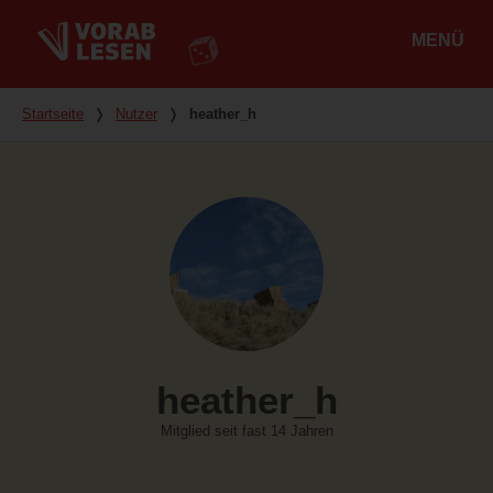
MENÜ
Hauptmenü
Du bist hier
Startseite
❭
Nutzer
❭
heather_h
heather_h
Mitglied seit fast 14 Jahren