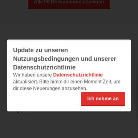
Alle 59 Rezensionen anzeigen
Leseeindrücke
Update zu unseren
Nutzungsbedingungen und unserer
Datenschutzrichtlinie
Starling Nights 2
Wir haben unsere
Datenschutzrichtlinie
08.01.2024 – 23:51
aktualisiert. Bitte nimm dir einen Moment Zeit, um
dir diese Neuerungen anzusehen.
Spannende Fortsetzung.
Das Cover ist wunderschön und bezaubernd,
Ich nehme an
ich finde es schlicht und elegant und trotzdem
sehr...