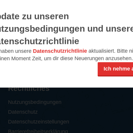
date zu unseren
Buches ist mal etwas ganz anderes. Immer das deutsche
 weltweit. Gut gemacht, mit ansprechenden Bildern, und
tzungsbedingungen und unser
eschmack etwas dabei.
tenschutzrichtlinie
ndrücke
TEILEN
 haben unsere
Datenschutzrichtlinie
aktualisiert. Bitte 
einen Moment Zeit, um dir diese Neuerungen anzusehen.
Ich nehme 
Rechtliches
Nutzungsbedingungen
Datenschutz
Datenschutzeinstellungen
Barrierefreiheitserklärung