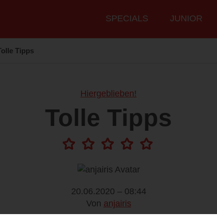
Hauptmenü
SPECIALS
JUNIOR
Tolle Tipps
Hiergeblieben!
Tolle Tipps
20.06.2020 – 08:44
Von
anjairis