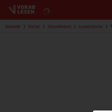
Du bist hier
Startseite
❭
Bücher
❭
Hiergeblieben!
❭
Leseeindrücke
❭