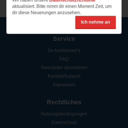
Wir haben unsere
Datenschutzrichtlinie
aktualisiert. Bitte nimm dir einen Moment Zeit, um
dir diese Neuerungen anzusehen.
Ich nehme an
Service
So funktioniert‘s
FAQ
Newsletter abonnieren
Kontakt/Support
Impressum
Rechtliches
Nutzungsbedingungen
Datenschutz