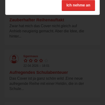
auserlesenes
Ich nehme an
22.04.2026 – 18:42
Zauberhafter Reihenauftakt
Zwar hat mich das Cover nicht gleich auf
Anhieb neugierig gemacht. Aber die Idee, die
hinter...
tigermaus
22.04.2026 – 18:01
Aufregendes Schulabenteuer
Das Cover ist ja ganz schön wild .Eine neue
aufregende Reihe mit einer Heldin, die in der
Schule...