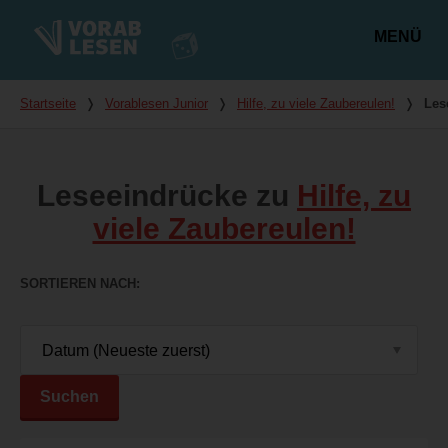
MENÜ
Hauptmenü
Du bist hier
Startseite
❭
Vorablesen Junior
❭
Hilfe, zu viele Zaubereulen!
❭
Les
Leseeindrücke zu
Hilfe, zu
viele Zaubereulen!
SORTIEREN NACH
Suchen