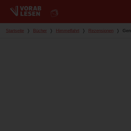
Du bist hier
Startseite
❭
Bücher
❭
Himmelfahrt
❭
Rezensionen
❭
Gen