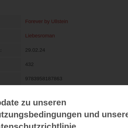
Forever by Ullstein
Liebesroman
29.02.24
n
432
9783958187863
DE
16,99 €
date zu unseren
Anita Nirschl
tzungsbedingungen und unser
tenschutzrichtlinie