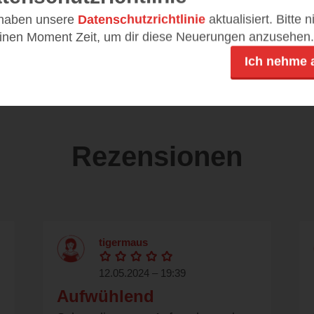
DE
12,99 €
 haben unsere
Datenschutzrichtlinie
aktualisiert. Bitte 
einen Moment Zeit, um dir diese Neuerungen anzusehen.
ePub
Ich nehme 
Rezensionen
tigermaus
12.05.2024 – 19:39
Aufwühlend