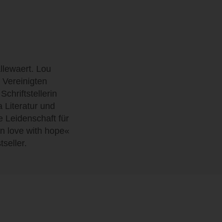
llewaert. Lou
 Vereinigten
Schriftstellerin
a Literatur und
e Leidenschaft für
in love with hope«
seller.