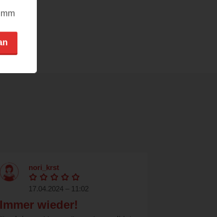
nimm
an
nori_krst
17.04.2024 – 11:02
Immer wieder!