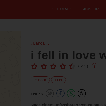
Hauptmenü
SPECIALS
JUNIOR
. Lancali .
i fell in love
(
592
)
?
E-Book
Print
TEILEN
Nach einem unfassbaren Verlust hat Sa