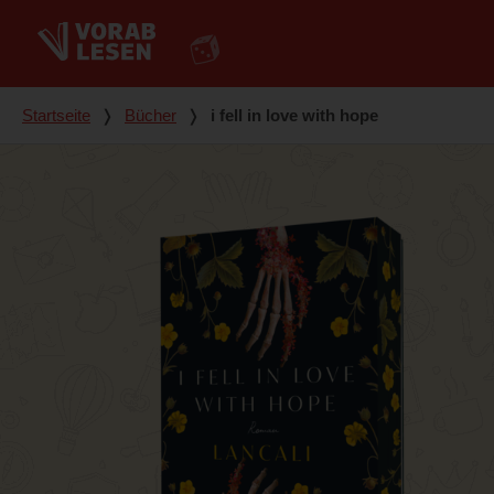
Du bist hier
Startseite
❭
Bücher
❭
i fell in love with hope