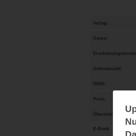
Verlag
Genre
Erscheinungstermi
Seitenanzahl
ISBN
Preis
Up
Übersetzt von
Nu
E-Book
Da