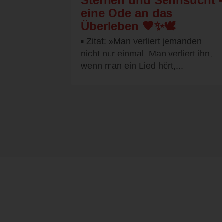
Sternen und Sehnsucht 
eine Ode an das
Überleben 🖤✨🕊️
▪︎ Zitat: »Man verliert jemanden
nicht nur einmal. Man verliert ihn,
wenn man ein Lied hört,...