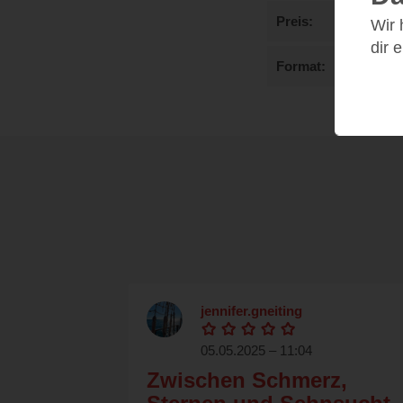
Preis
Wir
dir 
Format
jennifer.gneiting
05.05.2025 – 11:04
Zwischen Schmerz,