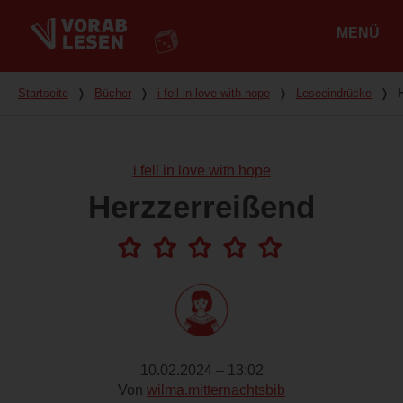
MENÜ
Hauptmenü
Du bist hier
Startseite
❭
Bücher
❭
i fell in love with hope
❭
Leseeindrücke
❭
i fell in love with hope
Herzzerreißend
10.02.2024 – 13:02
Von
wilma.mitternachtsbib