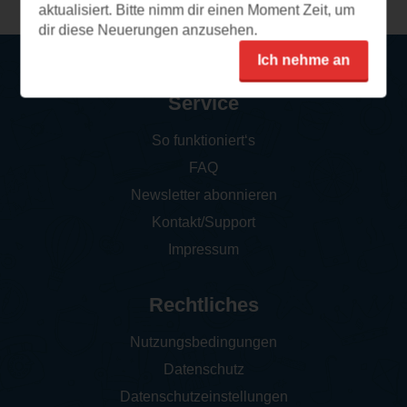
aktualisiert. Bitte nimm dir einen Moment Zeit, um
dir diese Neuerungen anzusehen.
Ich nehme an
Service
So funktioniert‘s
FAQ
Newsletter abonnieren
Kontakt/Support
Impressum
Rechtliches
Nutzungsbedingungen
Datenschutz
Datenschutzeinstellungen