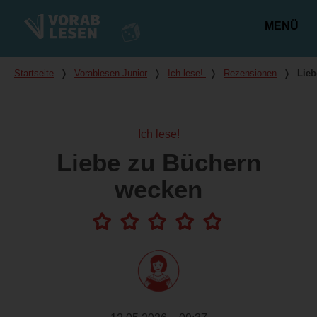
MENÜ
Hauptmenü
Du bist hier
Startseite
❭
Vorablesen Junior
❭
Ich lese!
❭
Rezensionen
❭
Lieb
Ich lese!
Liebe zu Büchern
wecken