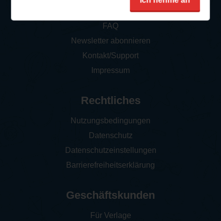
Ich nehme an
So funktioniert‘s
FAQ
Newsletter abonnieren
Kontakt/Support
Impressum
Rechtliches
Nutzungsbedingungen
Datenschutz
Datenschutzeinstellungen
Barrierefreiheitserklärung
Geschäftskunden
Für Verlage