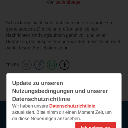
Von
zeilenfluegel
Schon lange nicht mehr, habe ich eine Leseprobe so
gerne gelesen. Die vielen großen und kleinen
Nachrichten sind unglaublich gefühlvoll und voller
Gedanken, die ausgeschrieben werden mussten. Ich will
weiter lesen. Am liebsten sofort.
TEILEN
Update zu unseren
Weitere Leseeindrücke
Nutzungsbedingungen und unserer
Datenschutzrichtlinie
Wir haben unsere
Datenschutzrichtlinie
aktualisiert. Bitte nimm dir einen Moment Zeit, um
dir diese Neuerungen anzusehen.
Service