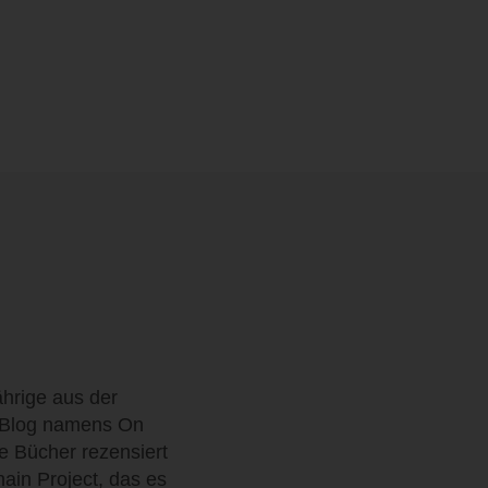
ährige aus der
en Blog namens On
e Bücher rezensiert
ain Project, das es