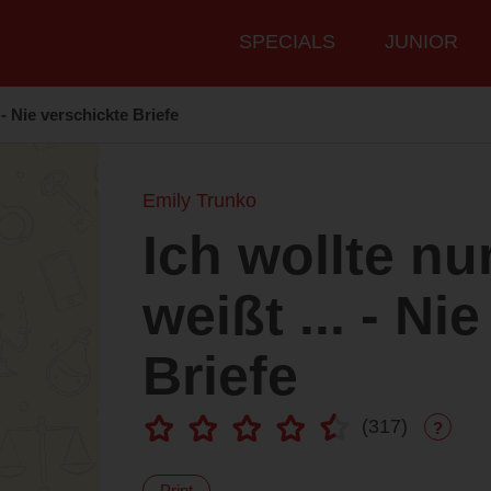
Hauptmenü
SPECIALS
JUNIOR
 - Nie verschickte Briefe
Emily Trunko
Ich wollte nu
weißt ... - Ni
Briefe
(
317
)
?
Print