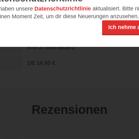
Jugendbuch
 haben unsere
Datenschutzrichtlinie
aktualisiert. Bitte 
einen Moment Zeit, um dir diese Neuerungen anzusehen.
13.02.17
n
Ich nehme 
192
978-3-7855-8608-2
DE
14,95 €
Rezensionen