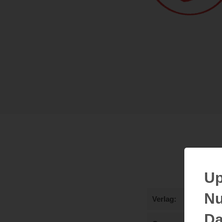
Up
Nu
Verlag
Da