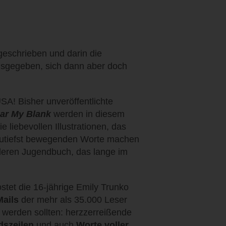
geschrieben und darin die
sgegeben, sich dann aber doch
A! Bisher unveröffentlichte
ar My Blank
werden in diesem
ie liebevollen Illustrationen, das
utiefst bewegenden Worte machen
eren Jugendbuch, das lange im
stet die 16-jährige Emily Trunko
Mails
der mehr als 35.000 Leser
t werden sollten: herzzerreißende
dszeilen
und auch
Worte voller