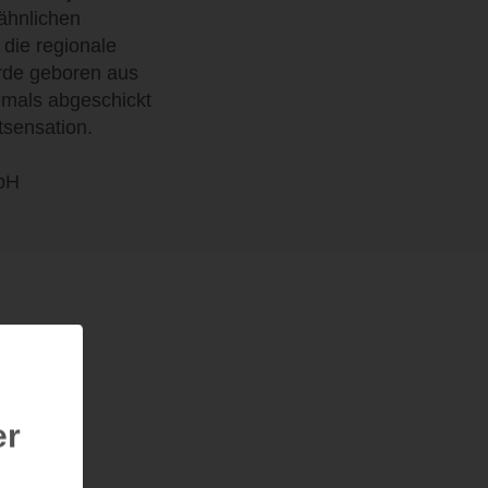
ähnlichen
die regionale
rde geboren aus
iemals abgeschickt
tsensation.
mbH
er