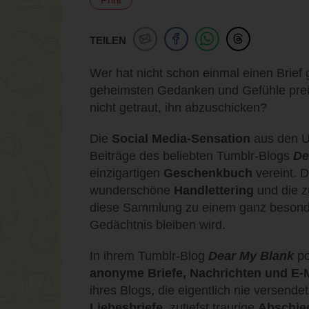
TEILEN
Wer hat nicht schon einmal einen Brief 
geheimsten Gedanken und Gefühle prei
nicht getraut, ihn abzuschicken?
Die
Social Media-Sensation
aus den US
Beiträge des beliebten Tumblr-Blogs
De
einzigartigen
Geschenkbuch
vereint. D
wunderschöne
Handlettering
und die z
diese Sammlung zu einem ganz besond
Gedächtnis bleiben wird.
In ihrem Tumblr-Blog
Dear My Blank
po
anonyme Briefe, Nachrichten und E-
ihres Blogs, die eigentlich nie versende
Liebesbriefe
, zutiefst traurige
Abschie