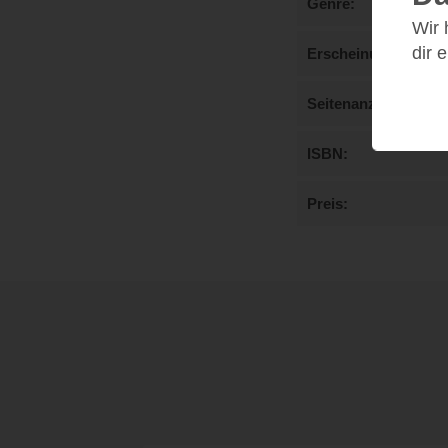
Genre
Wir
dir 
Erscheinungstermi
Seitenanzahl
ISBN
Preis