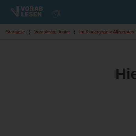
Du bist hier
Startseite
❭
Vorablesen Junior
❭
Im Kindergarten: Allererste
Hie