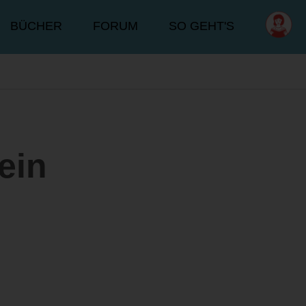
BÜCHER
FORUM
SO GEHT'S
lein