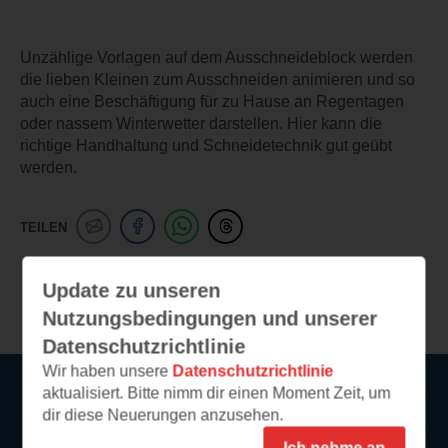
Unzählige Vorlagen auf dem Ausschneideblock werden
die lieben Kleinen zum Ausschneiden animieren und so
auch eine Beschäftigung für zu Hause an Regentagen
oder nassem Winterwetter darstellen. Hier kann die
richtige Handhaltung und Schneidetechnik gut geübt
werden.
TEILEN
Update zu unseren
Weitere Leseeindrücke
Nutzungsbedingungen und unserer
Datenschutzrichtlinie
Wir haben unsere
Datenschutzrichtlinie
aktualisiert. Bitte nimm dir einen Moment Zeit, um
dir diese Neuerungen anzusehen.
Service