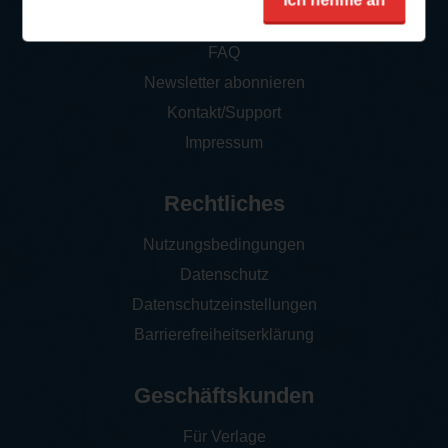
Ich nehme an
So funktioniert‘s
FAQ
Newsletter abonnieren
Kontakt/Support
Impressum
Rechtliches
Nutzungsbedingungen
Datenschutz
Datenschutzeinstellungen
Barrierefreiheitserklärung
Geschäftskunden
Für Verlage