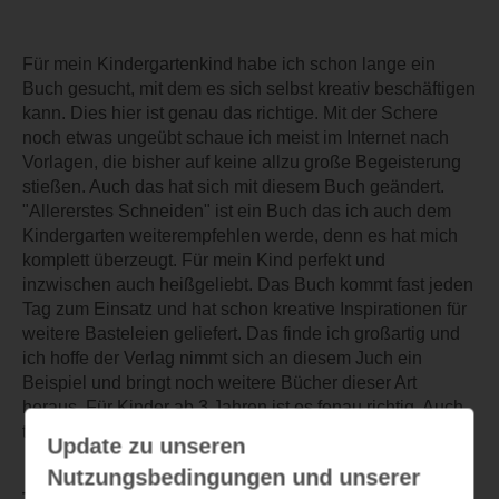
Für mein Kindergartenkind habe ich schon lange ein
Buch gesucht, mit dem es sich selbst kreativ beschäftigen
kann. Dies hier ist genau das richtige. Mit der Schere
noch etwas ungeübt schaue ich meist im Internet nach
Vorlagen, die bisher auf keine allzu große Begeisterung
stießen. Auch das hat sich mit diesem Buch geändert.
"Allererstes Schneiden" ist ein Buch das ich auch dem
Kindergarten weiterempfehlen werde, denn es hat mich
komplett überzeugt. Für mein Kind perfekt und
inzwischen auch heißgeliebt. Das Buch kommt fast jeden
Tag zum Einsatz und hat schon kreative Inspirationen für
weitere Basteleien geliefert. Das finde ich großartig und
ich hoffe der Verlag nimmt sich an diesem Juch ein
Beispiel und bringt noch weitere Bücher dieser Art
heraus. Für Kinder ab 3 Jahren ist es fenau richtig. Auch
toll als Geschenk zum Geburtstag oder Mitbringsel.
Update zu unseren
Nutzungsbedingungen und unserer
TEILEN