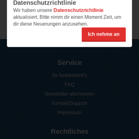
Datenschutzrichtlinie
Wir haben unsere
Datenschutzrichtlinie
aktualisiert. Bitte nimm dir einen Moment Zeit, um
Weitere Rezensionen
dir diese Neuerungen anzusehen.
Ich nehme an
Service
So funktioniert‘s
FAQ
Newsletter abonnieren
Kontakt/Support
Impressum
Rechtliches