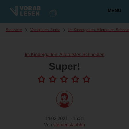
MENÜ
Hauptmenü
Du bist hier
Startseite
❭
Vorablesen Junior
❭
Im Kindergarten: Allererstes Schnei
Im Kindergarten: Allererstes Schneiden
Super!
14.02.2021 – 15:31
Von
sternenstaubhh