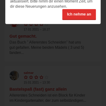
aktualisiert. Bitte nimm dir einen Moment Zeit, um
dir diese Neuerungen anzusehen.
Ich nehme an
juwelija
17.01.2021 – 18:27
Gut gemacht.
Das Buch " Allererstes Schneiden" hat uns
gut gefallen. Meine beiden Mädels ( 3 und 5)
fanden...
salmar
15.01.2021 – 13:30
Bastelspaß (fast) ganz allein
Allererstes Schneiden ist ein Block für Kinder
im Kindergartenalter, der zum selbständigen...