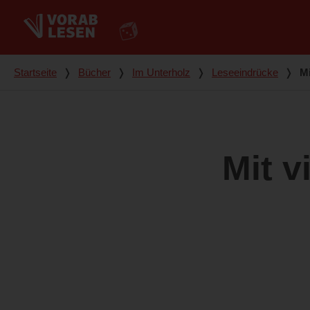
Du bist hier
Startseite
❭
Bücher
❭
Im Unterholz
❭
Leseeindrücke
❭
Mi
Mit v