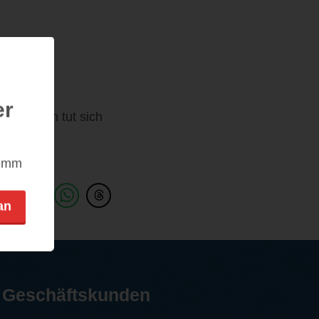
er
 und dann tut sich
Aus
h.
nimm
an
Geschäftskunden