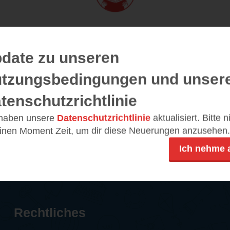
05.07.2024 – 01:54
Von
sofiewalden
date zu unseren
tzungsbedingungen und unser
 sich heran, an die Atmosphäre hier in der rauhen Natur
hebt und immer größer und vor allem spannender wird. 
tenschutzrichtlinie
ird Mordermittlung und es lebt sich doch recht gefährlic
 haben unsere
Datenschutzrichtlinie
aktualisiert. Bitte 
einen Moment Zeit, um dir diese Neuerungen anzusehen.
ndrücke
TEILEN
Ich nehme 
Rechtliches