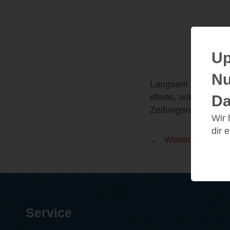
Up
Nu
Langsam tastet man
etwas, was sich er
Da
Zeitungsrecherche w
Wir
dir 
Weitere Leseei
Service