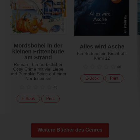
Mordsbohei in der
Alles wird Asche
kleinen Frittenbude
Ein Bodenstein-Kirchhoff-
am Strand
Krimi 12
Roman | Ein herbstlicher
(
0
)
Cosy Crime mit viel Liebe
und Pumpkin Spice auf einer
Nordseeinsel
E-Book
Print
(
0
)
E-Book
Print
Weitere Bücher des Genres