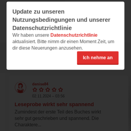
DE
12,99 €
Preis
Update zu unseren
Nutzungsbedingungen und unserer
ePub
Format
Datenschutzrichtlinie
Wir haben unsere
Datenschutzrichtlinie
aktualisiert. Bitte nimm dir einen Moment Zeit, um
dir diese Neuerungen anzusehen.
Ich nehme an
Rezensionen
denise84
02.11.2024 – 03:56
Leseprobe wirkt sehr spannend
Zumindest der erste Teil des Buches wirkt
sehr gut geschrieben und spannend. Die
Charaktere...