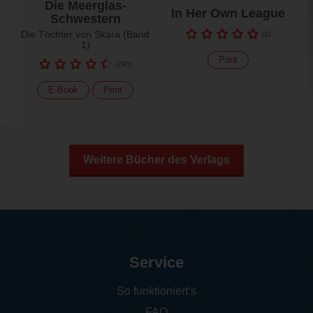
Die Meerglas-
In Her Own League
Schwestern
Die Töchter von Skara (Band
(
2
)
1)
Print
(
295
)
E-Book
Print
Weitere Bücher des Verlags
Service
So funktioniert‘s
FAQ