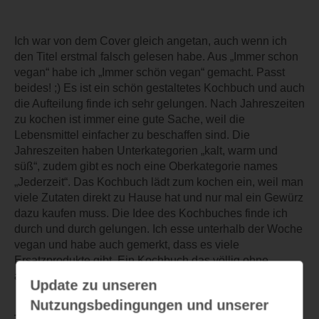
Ich war von dem Cover gleich angetan, auch wenn ich
den Titel erstmal falsch gelesen habe. Aus „Immer schon
vegan“ habe ich „Immer schön vegan“ gemacht. Passt
beides! ;) Es ist ein schön gestaltetes Kochbuch und auch
die Aufteilung finde ich sehr gelungen. Nach Jahreszeiten
zu kochen ist immer eine gute Sache, weil die
Lebensmittel einfacher zu beschaffen sind. Die
Jahreszeiten haben Unterkategorien „kalt, warm und
süß“, zudem gibt es noch eine Oberkategorie names
„Jederzeit“. Das Kochbuch lädt zum kochen ein, weil man
viele Zutaten direkt zu Hause hat und nur mal ein Gewürz
dazu kaufen muss. Die Idee des Kochbuches finde ich
durch und durch gelungen. Ich esse unterhalb der Woche
vegan und habe auch gemerkt, dass es viele
Ersatzprodukte gibt. Ein Kochbuch das völlig ohne
auskommt, ist eine absolute Bereicherung!
Update zu unseren
Nutzungsbedingungen und unserer
TEILEN