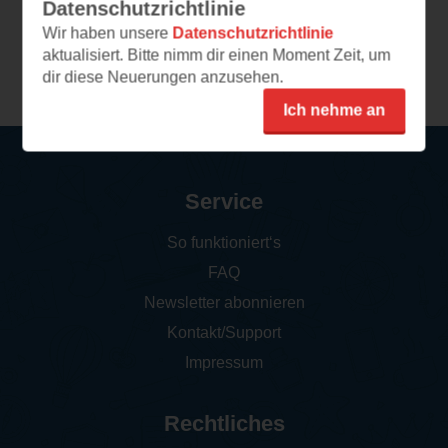
Datenschutzrichtlinie
Wir haben unsere
Datenschutzrichtlinie
aktualisiert. Bitte nimm dir einen Moment Zeit, um
Weitere Rezensionen
dir diese Neuerungen anzusehen.
Ich nehme an
Service
So funktioniert‘s
FAQ
Newsletter abonnieren
Kontakt/Support
Impressum
Rechtliches