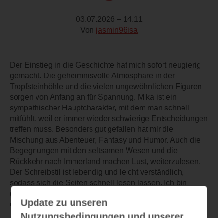
03.07.2026 – 14:11
Von
jasmin96isa
Der Einstieg in die Geschichte hat mich sofort neugierig
gemacht. Die geheimnisvolle Atmosphäre in der
Tropfsteinhöhle und die vielen ungewöhnlichen Figuren
sorgen von Anfang an für Spannung. Mika ist ein
sympathischer Hauptcharakter, mit dem man schnell
mitfühlt, weil er immer wieder schwierige Entscheidungen
treffen muss. Besonders gut gefallen hat mir die
Mischung aus Abenteuer, Fantasy und Humor. Auch die
Begegnungen mit den seltsamen Wesen und die
Rückkehr nach Immerland machen Lust, weiterzulesen.
Der Schreibstil ist lebendig und leicht verständlich,
sodass sich die Seiten schnell lesen lassen. Ich bin
gespannt, welche Gefahren Mika und Jessica noch
Update zu unseren
erwarten und wie ihr Abenteuer ausgehen wird.
Nutzungsbedingungen und unserer