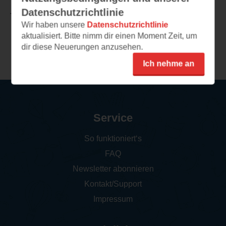
Datenschutzrichtlinie
TEILEN
Wir haben unsere
Datenschutzrichtlinie
aktualisiert. Bitte nimm dir einen Moment Zeit, um
Weitere Leseeindrücke
dir diese Neuerungen anzusehen.
Ich nehme an
Service
So funktioniert‘s
FAQ
Newsletter abonnieren
Kontakt/Support
Impressum