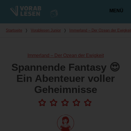
MENÜ
Hauptmenü
Du bist hier
Startseite
❭
Vorablesen Junior
❭
Immerland – Der Ozean der Ewigkei
Immerland – Der Ozean der Ewigkeit
Spannende Fantasy 😍
Ein Abenteuer voller
Geheimnisse