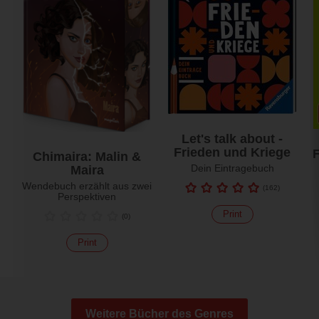
Let's talk about -
Frieden und Kriege
F
Chimaira: Malin &
Dein Eintragebuch
Maira
Wendebuch erzählt aus zwei
(
162
)
Perspektiven
Print
(
0
)
Print
Weitere Bücher des Genres