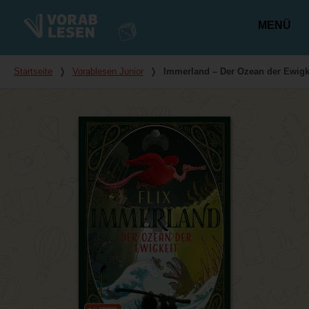
MENÜ
Hauptmenü
Du bist hier
Startseite
❭
Vorablesen Junior
❭
Immerland – Der Ozean der Ewigk