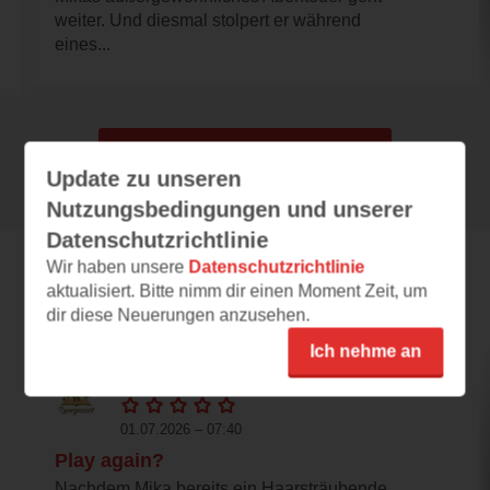
weiter. Und diesmal stolpert er während
eines...
Alle 18 Rezensionen anzeigen
Update zu unseren
Nutzungsbedingungen und unserer
Datenschutzrichtlinie
Wir haben unsere
Datenschutzrichtlinie
aktualisiert. Bitte nimm dir einen Moment Zeit, um
Leseeindrücke
dir diese Neuerungen anzusehen.
Ich nehme an
sofatex
01.07.2026 – 07:40
Play again?
Nachdem Mika bereits ein Haarsträubende