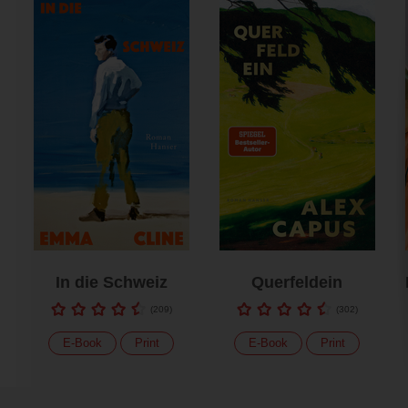
In die Schweiz
Querfeldein
(
209
)
(
302
)
E-Book
Print
E-Book
Print