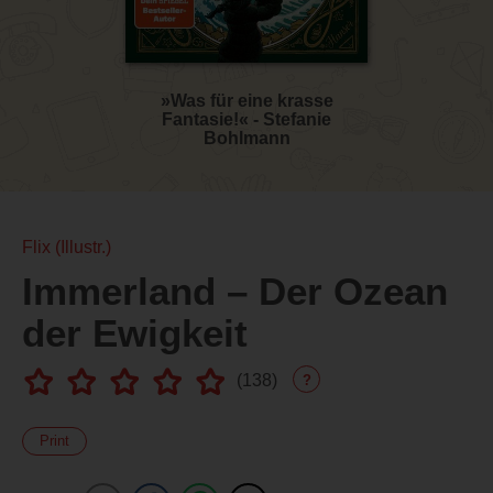
»Was für eine krasse
Fantasie!« - Stefanie
Bohlmann
Flix (Illustr.)
Immerland – Der Ozean
der Ewigkeit
(
138
)
?
Print