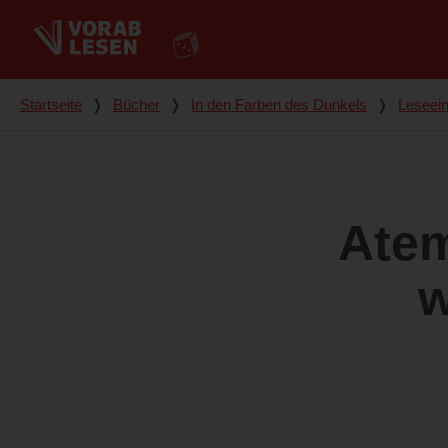
Du bist hier
Startseite
❭
Bücher
❭
In den Farben des Dunkels
❭
Leseei
Ate
w