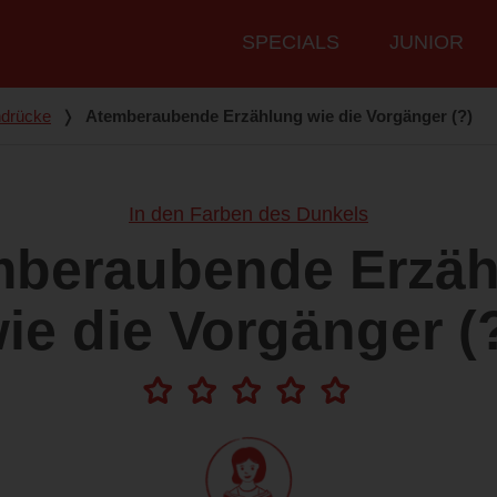
Hauptmenü
SPECIALS
JUNIOR
ndrücke
❭
Atemberaubende Erzählung wie die Vorgänger (?)
In den Farben des Dunkels
mberaubende Erzäh
ie die Vorgänger (