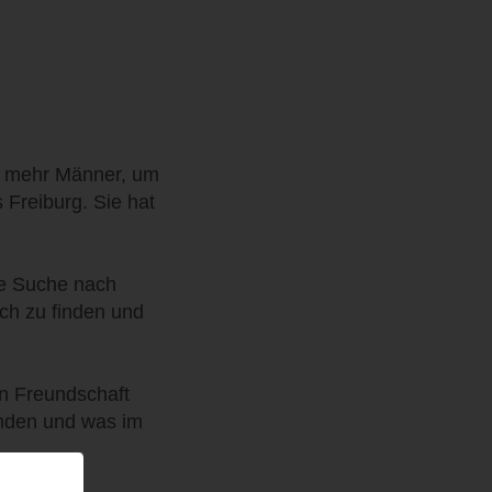
t mehr Männer, um
 Freiburg. Sie hat
ie Suche nach
ich zu finden und
en Freundschaft
anden und was im