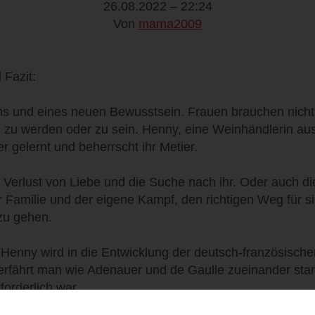
26.08.2022 – 22:24
Von
mama2009
Fazit:
hs und eines neuen Bewusstsein. Frauen brauchen nich
ch zu werden oder zu sein. Henny, eine Weinhändlerin aus
er gelernt und beherrscht ihr Metier.
. Verlust von Liebe und die Suche nach ihr. Oder auch d
 Familie und der eigene Kampf, den richtigen Weg für s
 zu gehen.
Henny wird in die Entwicklung der deutsch-französisch
erfährt man wie Adenauer und de Gaulle zueinander st
forderlich war.