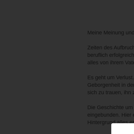
Meine Meinung und 
Zeiten des Aufbruc
beruflich erfolgrei
alles von ihrem Vat
Es geht um Verlust
Geborgenheit in der
sich zu trauen, ihn
Die Geschichte um 
eingebunden. Hier 
Hintergrund alles er