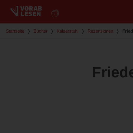
Du bist hier
Startseite
❭
Bücher
❭
Kaiserstuhl
❭
Rezensionen
❭
Frie
Fried