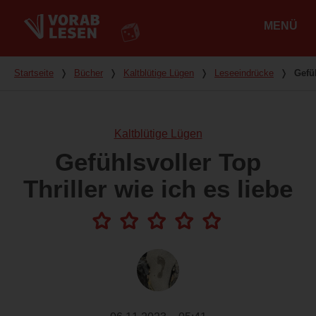
MENÜ
Hauptmenü
Du bist hier
Startseite
❭
Bücher
❭
Kaltblütige Lügen
❭
Leseeindrücke
❭
Gefüh
Kaltblütige Lügen
Gefühlsvoller Top
Thriller wie ich es liebe