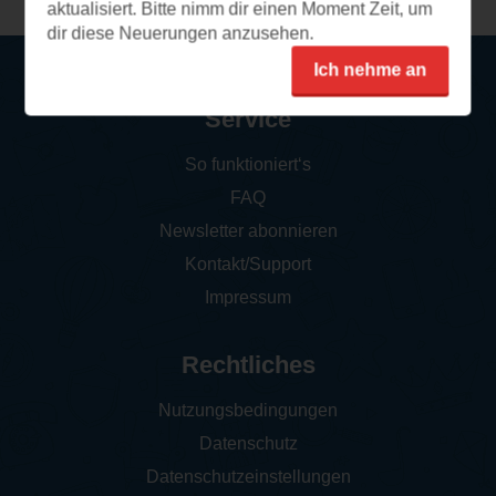
aktualisiert. Bitte nimm dir einen Moment Zeit, um
dir diese Neuerungen anzusehen.
Ich nehme an
Service
So funktioniert‘s
FAQ
Newsletter abonnieren
Kontakt/Support
Impressum
Rechtliches
Nutzungsbedingungen
Datenschutz
Datenschutzeinstellungen