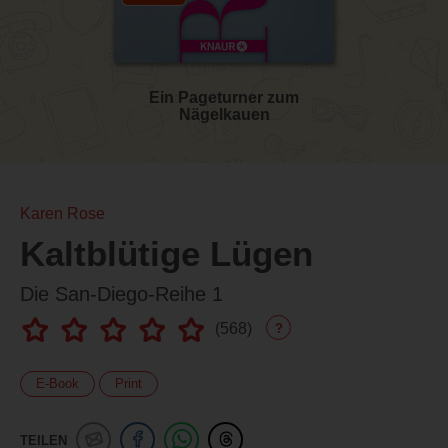
Ein Pageturner zum
Nägelkauen
Karen Rose
Kaltblütige Lügen
Die San-Diego-Reihe 1
(
568
)
?
E-Book
Print
TEILEN