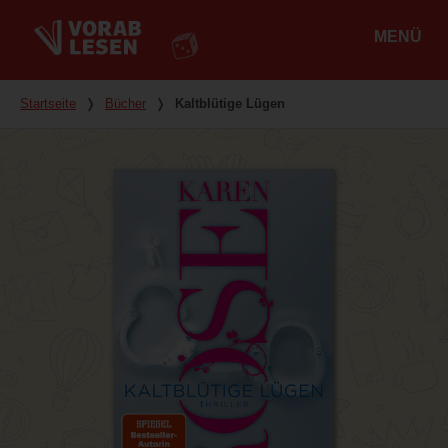
MENÜ
Hauptmenü
Du bist hier
Startseite
❭
Bücher
❭
Kaltblütige Lügen