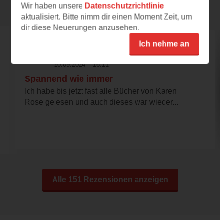
Rezensionen
Wir haben unsere
Datenschutzrichtlinie
aktualisiert. Bitte nimm dir einen Moment Zeit, um
dir diese Neuerungen anzusehen.
Ich nehme an
judosi
20.09.2024 – 16:11
Spannend wie immer
Ich habe bis jetzt fast alle Bücher von Karen
Rose gelesen und auch dieses war wieder...
Alle 151 Rezensionen anzeigen