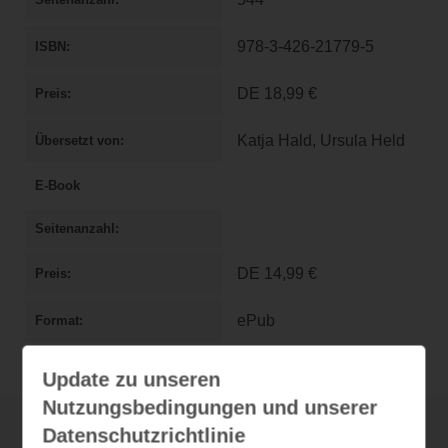
978-3-426-21779-5
ISBN
DE
18,99 €
Preis
Katja Hald, Ursula Held
Übersetzt von
E-Book
Seitenanzahl
DE
14,99 €
Preis
ePub
Format
Update zu unseren
Nutzungsbedingungen und unserer
Datenschutzrichtlinie