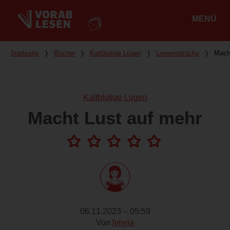
MENÜ
Hauptmenü
Du bist hier
Startseite
❭
Bücher
❭
Kaltblütige Lügen
❭
Leseeindrücke
❭
Mach
Kaltblütige Lügen
Macht Lust auf mehr
06.11.2023 – 05:59
Von
lynyia