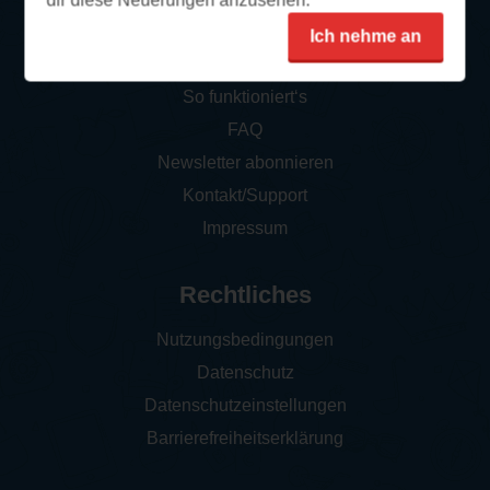
dir diese Neuerungen anzusehen.
Ich nehme an
Service
So funktioniert‘s
FAQ
Newsletter abonnieren
Kontakt/Support
Impressum
Rechtliches
Nutzungsbedingungen
Datenschutz
Datenschutzeinstellungen
Barrierefreiheitserklärung