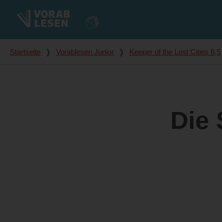
Du bist hier
Startseite
❭
Vorablesen Junior
❭
Keeper of the Lost Cities 8,5
Die