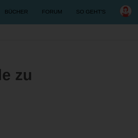
BÜCHER
FORUM
SO GEHT'S
e zu