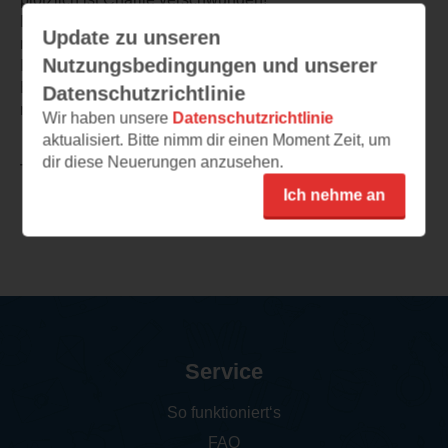
Der Schreibstil von Linnwood Barclay ist fesselnd und
Update zu unseren
macht es schwer das Buch aus der Hand zu legen.
Nutzungsbedingungen und unserer
Ich bin überhaupt kein Fan von Fantasy, aber dieses
Buch hat mich gepackt und den Autor werde ich mir
Datenschutzrichtlinie
merken.
Wir haben unsere
Datenschutzrichtlinie
aktualisiert. Bitte nimm dir einen Moment Zeit, um
dir diese Neuerungen anzusehen.
TEILEN
Ich nehme an
Weitere Rezensionen
Service
So funktioniert‘s
FAQ