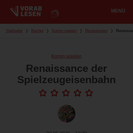
MENÜ
Hauptmenü
Du bist hier
Startseite
❭
Bücher
❭
Komm spielen
❭
Rezensionen
❭
Renaissa
Komm spielen
Renaissance der
Spielzeugeisenbahn