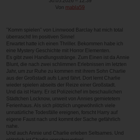
30.05.2026 – 12:39
Von
mabla59
"Komm spielen" von Linnwood Barclay hat mich total
überrascht! Im positiven Sinne!
Erwartet hatte ich einen Thriller. Bekommen habe ich
eine Mystery Geschichte mit Horror Elementen.
Es gibt zwei Handlungsstränge. Zum Einen ist da Annie
Blunt, die nach zwei schlimmen Erlebnissen im letzten
Jahr, um zur Ruhe zu kommen mit ihrem Sohn Charlie
aus der Großstadt aufs Land fährt. Dort lernt Charlie
wieder spielen abseits der Reize einer Großstadt.
Und da ist Harry. Er ist Polizeichef im beschaulichen
Städtchen Locknow, unweit von Annies gemietetem
Ferienhaus. Als sich plötzlich ungewöhnlich viele
unnatürliche Todesfälle ereignen, forscht Harry auf
eigene Faust nach und kommt der Sache gefährlich
nahe.
Und auch Annie und Charlie erleben Seltsames. Und
plötzlich ist Charlie verschwunden!