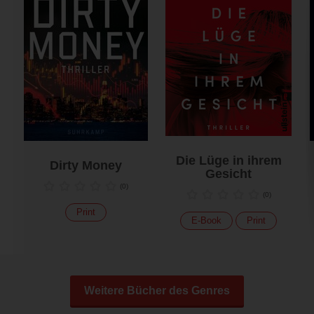
Die Lüge in ihrem
Dirty Money
Gesicht
(
0
)
(
0
)
Print
E-Book
Print
Weitere Bücher des Genres