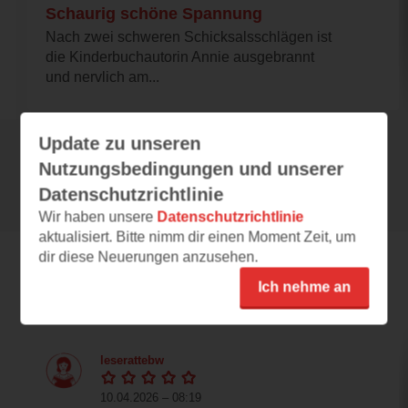
Schaurig schöne Spannung
Nach zwei schweren Schicksalsschlägen ist
die Kinderbuchautorin Annie ausgebrannt
und nervlich am...
Update zu unseren
Alle 135 Rezensionen anzeigen
Nutzungsbedingungen und unserer
Datenschutzrichtlinie
Wir haben unsere
Datenschutzrichtlinie
aktualisiert. Bitte nimm dir einen Moment Zeit, um
dir diese Neuerungen anzusehen.
Leseeindrücke
Ich nehme an
leserattebw
10.04.2026 – 08:19