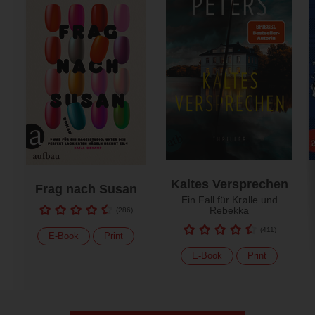
Kaltes Versprechen
Frag nach Susan
Ein Fall für Krølle und
Rebekka
(
286
)
(
411
)
E-Book
Print
E-Book
Print