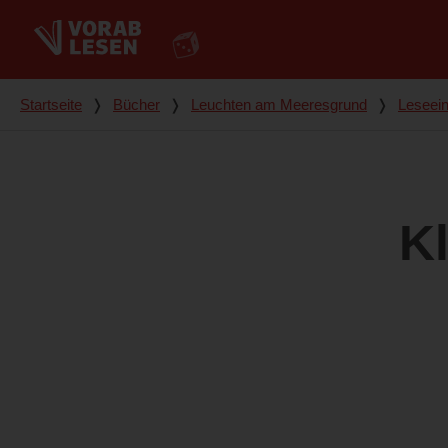
Du bist hier
Startseite
❭
Bücher
❭
Leuchten am Meeresgrund
❭
Leseei
Kl