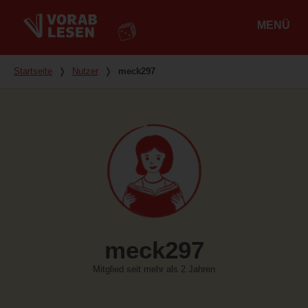
MENÜ
Hauptmenü
Du bist hier
Startseite
❭
Nutzer
❭
meck297
meck297
Mitglied seit mehr als 2 Jahren