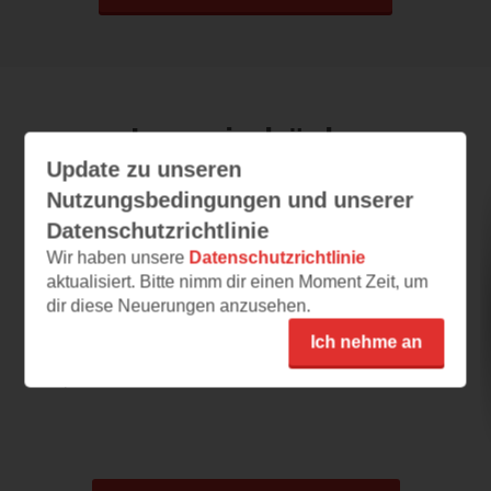
Leseeindrücke
Update zu unseren
Nutzungsbedingungen und unserer
Leuchten am Meeresgrund
Datenschutzrichtlinie
Wir haben unsere
Datenschutzrichtlinie
02.11.2024 – 12:44
aktualisiert. Bitte nimm dir einen Moment Zeit, um
Klingt sehr Interessant
dir diese Neuerungen anzusehen.
Ich finde die Bilder, um das Geschriebene zu
Ich nehme an
veranschaulichen, sehr interessant. Es
spricht mich...