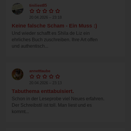
tiniliest85
20.04.2026 – 23:18
Keine falsche Scham - Ein Muss :)
Und wieder schafft es Shila de Liz ein
ehrliches Buch zuschreiben. Ihre Art offen
und authentisch...
annetttaube
20.04.2026 – 23:13
Tabuthema enttabuisiert.
Schon in der Leseprobe viel Neues erfahren.
Der Schreibstil ist toll. Man liest und es
kommt...