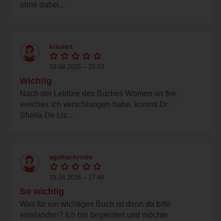
ohne dabei...
kräutert
19.04.2026 – 20:03
Wichtig
Nach der Lektüre des Buches Women on fire,
welches ich verschlungen habe, kommt Dr.
Sheila De Liz...
agathachristie
19.04.2026 – 17:48
So wichtig
Was für ein wichtiges Buch ist denn da bitte
entstanden? Ich bin begeistert und möchte