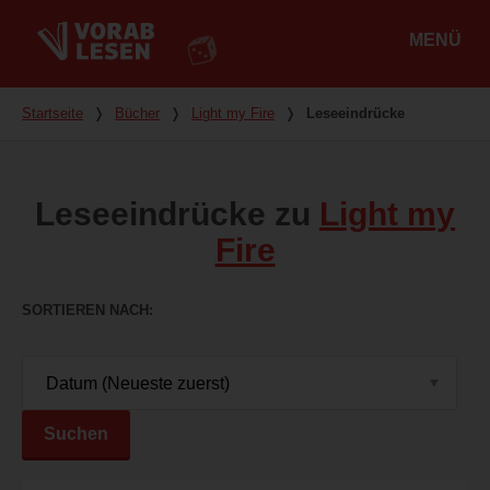
MENÜ
Hauptmenü
Du bist hier
Startseite
❭
Bücher
❭
Light my Fire
❭
Leseeindrücke
Leseeindrücke zu
Light my
Fire
SORTIEREN NACH
Suchen