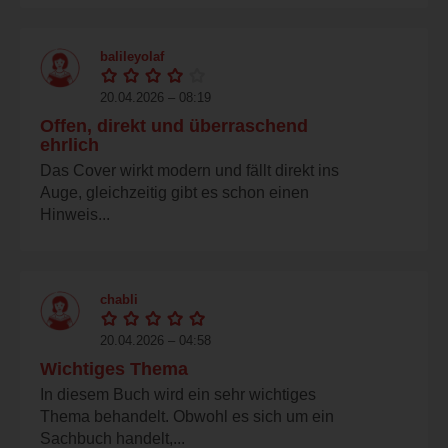
balileyolaf
20.04.2026 – 08:19
Offen, direkt und überraschend
ehrlich
Das Cover wirkt modern und fällt direkt ins
Auge, gleichzeitig gibt es schon einen
Hinweis...
chabli
20.04.2026 – 04:58
Wichtiges Thema
In diesem Buch wird ein sehr wichtiges
Thema behandelt. Obwohl es sich um ein
Sachbuch handelt,...