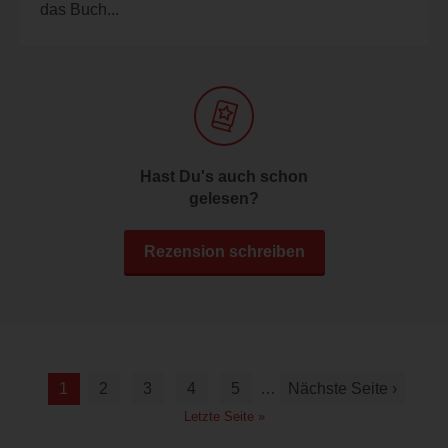
das Buch...
Hast Du's auch schon
gelesen?
Rezension schreiben
1
2
3
4
5
…
Nächste Seite ›
Letzte Seite »