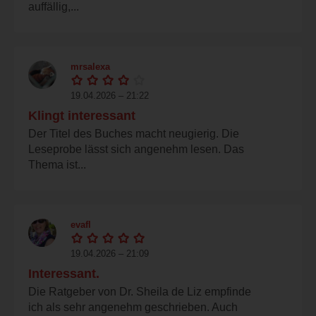
auffällig,...
mrsalexa
19.04.2026 – 21:22
Klingt interessant
Der Titel des Buches macht neugierig. Die
Leseprobe lässt sich angenehm lesen. Das
Thema ist...
evafl
19.04.2026 – 21:09
Interessant.
Die Ratgeber von Dr. Sheila de Liz empfinde
ich als sehr angenehm geschrieben. Auch