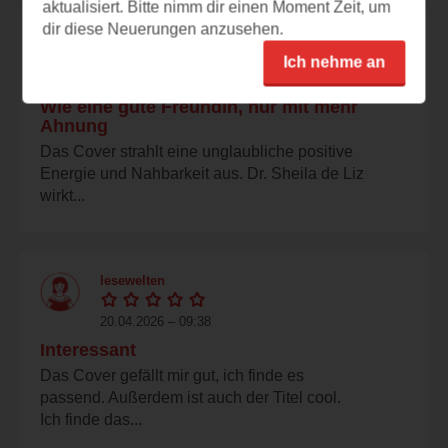
aktualisiert. Bitte nimm dir einen Moment Zeit, um
dir diese Neuerungen anzusehen.
plotandlyrics
Ich nehme an
20.04.2026 – 11:03
Wie eine gute Freundin, nur mit mehr
Ahnung
Das Cover strahlt eine unglaubliche positive
Energie und Nahbarkeit aus. Dr. Sheila de Liz
wirkt...
lesewelten
20.04.2026 – 09:38
Interessant
Das Cover gefällt mir gut, ich finde es
passend. Außerdem ist auch der Titel cool.
Ich finde das...