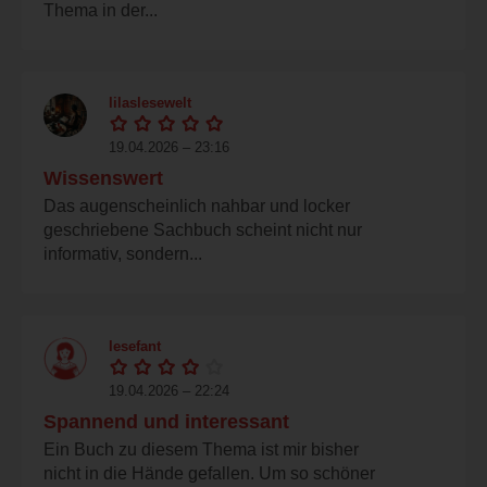
Thema in der...
lilaslesewelt
19.04.2026 – 23:16
Wissenswert
Das augenscheinlich nahbar und locker
geschriebene Sachbuch scheint nicht nur
informativ, sondern...
lesefant
19.04.2026 – 22:24
Spannend und interessant
Ein Buch zu diesem Thema ist mir bisher
nicht in die Hände gefallen. Um so schöner