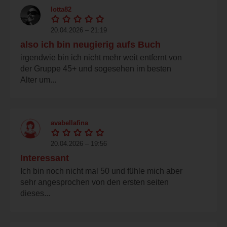
lotta82
20.04.2026 – 21:19
also ich bin neugierig aufs Buch
irgendwie bin ich nicht mehr weit entfernt von
der Gruppe 45+ und sogesehen im besten
Alter um...
avabellafina
20.04.2026 – 19:56
Interessant
Ich bin noch nicht mal 50 und fühle mich aber
sehr angesprochen von den ersten seiten
dieses...