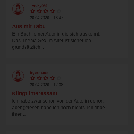
_vicky.98_
20.04.2026 – 18:47
Aus mit Tabu
Ein Buch, einer Autorin die sich auskennt.
Das Thema Sex im Alter ist sicherlich
grundsätzlich...
tigermaus
20.04.2026 – 17:38
Klingt interessant
Ich habe zwar schon von der Autorin gehört,
aber gelesen habe ich noch nichts. Ich finde
ihren...