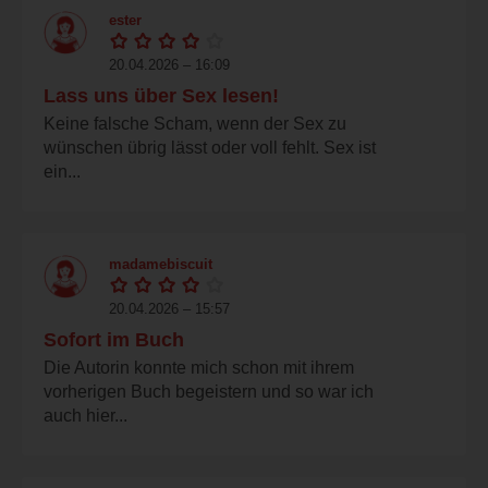
ester
20.04.2026 – 16:09
Lass uns über Sex lesen!
Keine falsche Scham, wenn der Sex zu
wünschen übrig lässt oder voll fehlt. Sex ist
ein...
madamebiscuit
20.04.2026 – 15:57
Sofort im Buch
Die Autorin konnte mich schon mit ihrem
vorherigen Buch begeistern und so war ich
auch hier...