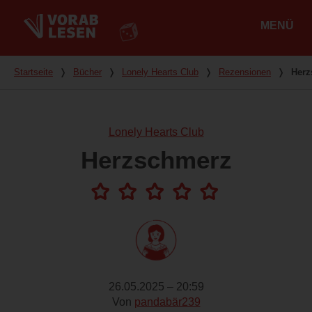
MENÜ
Hauptmenü
Du bist hier
Startseite
❭
Bücher
❭
Lonely Hearts Club
❭
Rezensionen
❭
Herz
Lonely Hearts Club
Herzschmerz
26.05.2025 – 20:59
Von
pandabär239