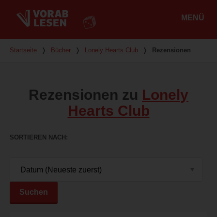
MENÜ
Hauptmenü
Du bist hier
Startseite
❭
Bücher
❭
Lonely Hearts Club
❭
Rezensionen
Rezensionen zu
Lonely
Hearts Club
SORTIEREN NACH
Suchen