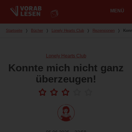
MENÜ
Hauptmenü
Du bist hier
Startseite
❭
Bücher
❭
Lonely Hearts Club
❭
Rezensionen
❭
Konn
Lonely Hearts Club
Konnte mich nicht ganz
überzeugen!