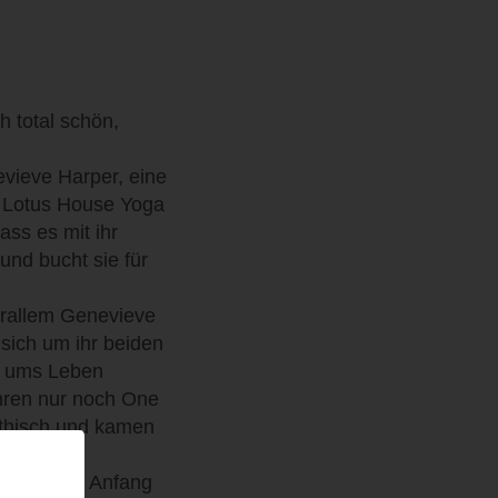
 total schön,
evieve Harper, eine
im Lotus House Yoga
ss es mit ihr
 und bucht sie für
orallem Genevieve
sich um ihr beiden
ll ums Leben
ahren nur noch One
athisch und kamen
be mich von Anfang