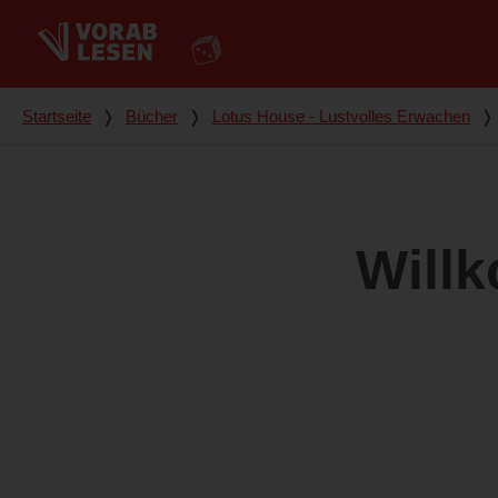
Du bist hier
Startseite
❭
Bücher
❭
Lotus House - Lustvolles Erwachen
❭
Will