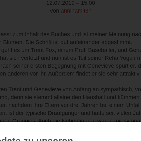
12.07.2019 – 15:00
Von
anninamit3n
asst zum Inhalt des Buches und ist meiner Meinung nach
 Blumen. Die Schrift ist gut aufeinander abgestimmt.
 geht es um Trent Fox, einem Profi Baseballer, und Gen
 hat sich verletzt und nun ist es Teil seiner Reha Yoga 
ach seiner ersten Begegnung mit Genevieve spürt er, da
den anderen vor ihr. Außerdem findet er sie sehr attraktiv
ren Trent und Genevieve von Anfang an sympathisch, v
kend, denn sie stemmt alleine den Haushalt und kümmert 
er, nachdem ihre Eltern vor drei Jahren bei einem Unfa
t ist der typische Draufgänger und hatte seit vielen J
einen Groupies. Auch die Nebenfiguren waren mir symp
g im sonnigen Kalifornien ist so authentisch und ich ha
date zu unseren