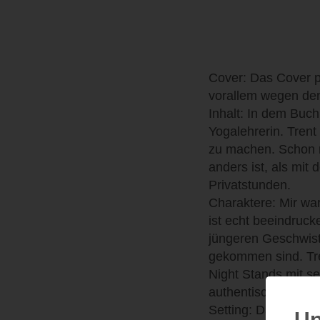
Cover: Das Cover p
vorallem wegen den
Inhalt: In dem Buch
Yogalehrerin. Trent
zu machen. Schon n
anders ist, als mit 
Privatstunden.
Charaktere: Mir wa
ist echt beeindruc
jüngeren Geschwist
gekommen sind. Tren
Night Stands mit s
authentisch rüber.
Setting: Das Settin
Up