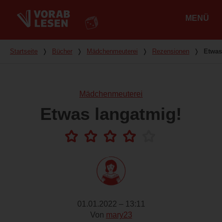
MENÜ
Hauptmenü
Du bist hier
Startseite
❭
Bücher
❭
Mädchenmeuterei
❭
Rezensionen
❭
Etwas
Mädchenmeuterei
Etwas langatmig!
01.01.2022 – 13:11
Von
mary23