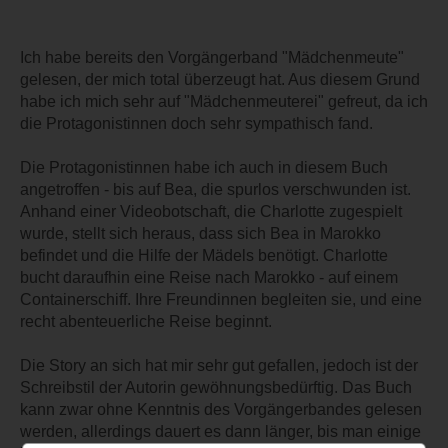
Ich habe bereits den Vorgängerband "Mädchenmeute"
gelesen, der mich total überzeugt hat. Aus diesem Grund
habe ich mich sehr auf "Mädchenmeuterei" gefreut, da ich
die Protagonistinnen doch sehr sympathisch fand.
Die Protagonistinnen habe ich auch in diesem Buch
angetroffen - bis auf Bea, die spurlos verschwunden ist.
Anhand einer Videobotschaft, die Charlotte zugespielt
wurde, stellt sich heraus, dass sich Bea in Marokko
befindet und die Hilfe der Mädels benötigt. Charlotte
bucht daraufhin eine Reise nach Marokko - auf einem
Containerschiff. Ihre Freundinnen begleiten sie, und eine
recht abenteuerliche Reise beginnt.
Die Story an sich hat mir sehr gut gefallen, jedoch ist der
Schreibstil der Autorin gewöhnungsbedürftig. Das Buch
kann zwar ohne Kenntnis des Vorgängerbandes gelesen
werden, allerdings dauert es dann länger, bis man einige