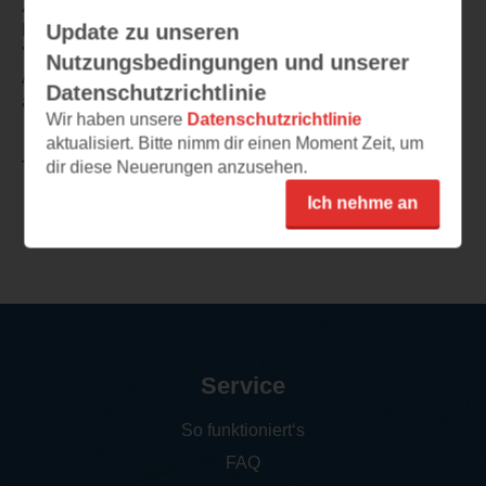
Zusammenhänge begriffen hat.
Update zu unseren
Das Buch "Mädchenmeuterei" ist nicht so stark wie
"Mädchenmeute", deshalb vergebe ich nur vier Sterne.
Nutzungsbedingungen und unserer
Alles in allem ist es aber ein guter Jugendroman, den ich
Datenschutzrichtlinie
auch gerne einmal weiterempfehle!
Wir haben unsere
Datenschutzrichtlinie
aktualisiert. Bitte nimm dir einen Moment Zeit, um
dir diese Neuerungen anzusehen.
TEILEN
Ich nehme an
Weitere Rezensionen
Service
So funktioniert‘s
FAQ