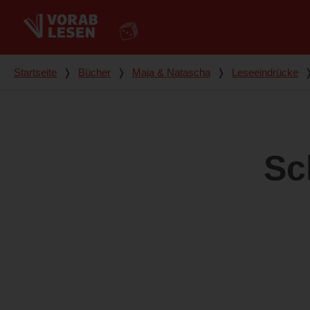
Du bist hier
Startseite
❭
Bücher
❭
Maja & Natascha
❭
Leseeindrücke
Sc