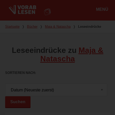
MENÜ
Hauptmenü
Du bist hier
Startseite
❭
Bücher
❭
Maja & Natascha
❭
Leseeindrücke
Leseeindrücke zu
Maja &
Natascha
SORTIEREN NACH
Suchen