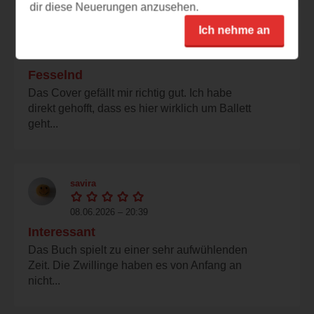
dir diese Neuerungen anzusehen.
tigerluna
Ich nehme an
08.06.2026 – 20:54
Fesselnd
Das Cover gefällt mir richtig gut. Ich habe
direkt gehofft, dass es hier wirklich um Ballett
geht...
savira
08.06.2026 – 20:39
Interessant
Das Buch spielt zu einer sehr aufwühlenden
Zeit. Die Zwillinge haben es von Anfang an
nicht...