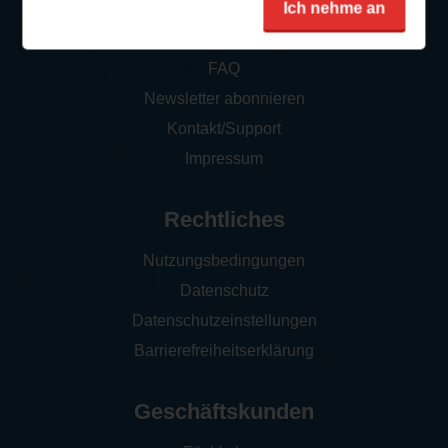
Ich nehme an
So funktioniert‘s
FAQ
Newsletter abonnieren
Kontakt/Support
Impressum
Rechtliches
Nutzungsbedingungen
Datenschutz
Datenschutzeinstellungen
Barrierefreiheitserklärung
Geschäftskunden