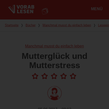
MENÜ
Hauptmenü
Du bist hier
Startseite
❭
Bücher
❭
Manchmal musst du einfach leben
❭
Leseei
Manchmal musst du einfach leben
Mutterglück und
Mutterstress