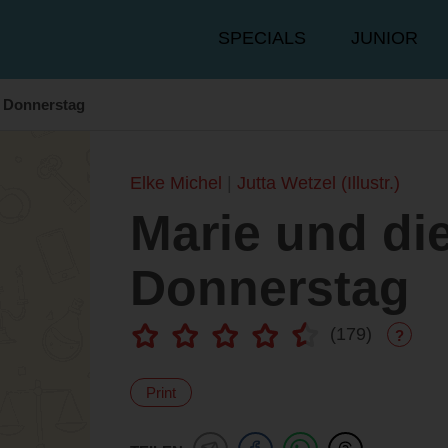
Hauptmenü
SPECIALS
JUNIOR
 Donnerstag
Elke Michel
Jutta Wetzel (Illustr.)
Marie und d
Donnerstag
(
179
)
?
Print