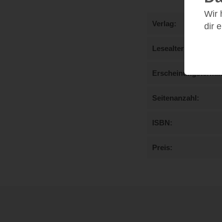
Wir
Verlag
dir 
Lesealter
Erscheinungstermi
Seitenanzahl
ISBN
Preis