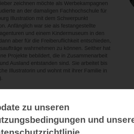
h lieber zeichnen möchte als Werbekampagnen
tudierte an der damaligen Fachhochschule für
urg Illustration mit dem Schwerpunkt
on. Anfänglich war sie als festangestellte
beagenturen und einem Kindermuseum in den
dann aber für die Freiberuflichkeit entschieden,
onsaufträge wahrnehmen zu können. Seither hat
ene Projekte bebildert, die in Zusammenarbeit
 und Ausland entstanden sind. Sie arbeitet bis
iche Illustratorin und wohnt mit ihrer Familie in
).
date zu unseren
Details
tzungsbedingungen und unser
tenschutzrichtlinie