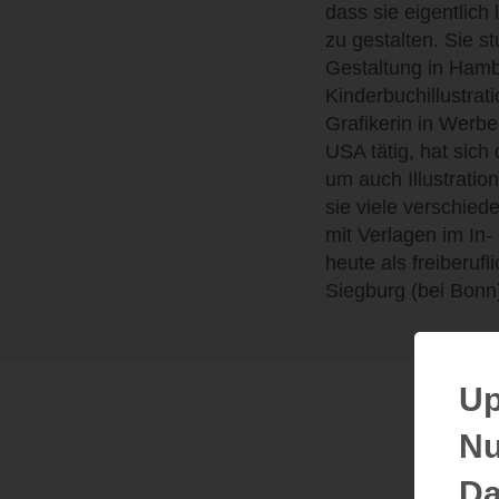
dass sie eigentlic
zu gestalten. Sie s
Gestaltung in Hamb
Kinderbuchillustrati
Grafikerin in Wer
USA tätig, hat sich 
um auch Illustrati
sie viele verschied
mit Verlagen im In-
heute als freiberufl
Siegburg (bei Bonn
Up
Nu
Da