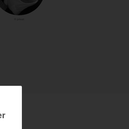
© privat
er