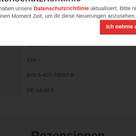
 haben unsere
Datenschutzrichtlinie
aktualisiert. Bitte 
BELTZ & Gelberg
einen Moment Zeit, um dir diese Neuerungen anzusehen.
Ich nehme 
Ab 7 Jahren
26.02.26
n
144
978-3-407-79027-9
DE
14,00 €
Rezensionen