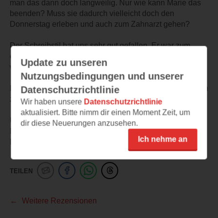
man das dann doch langweilig. Nur wie kann Marie das
beenden? Muss sie dadurch vielleicht doch den
Donnerstag erleben und auch zum Zahnarzt gehen?
Der Schreibstil hat uns sehr gut gefallen. Er war zum
einen leicht zu lesen, zum anderen aber auch teilweise
Update zu unseren
witzig.
Nutzungsbedingungen und unserer
Die Illustrationen haben uns sehr gut gefallen und passen
Datenschutzrichtlinie
zur Geschichte.
Wir haben unsere
Datenschutzrichtlinie
aktualisiert. Bitte nimm dir einen Moment Zeit, um
Überblick der Reihe "Marie":
dir diese Neuerungen anzusehen.
Band 1: Marie und die Woche ohne Donnerstag
Ich nehme an
Band 2 erscheint im Herbst 2026
TEILEN
Weitere Rezensionen